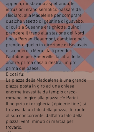
appena, mi stavano aspettando, le
istruzioni erano semplici: passare da
Hèdiard, alla Madeleine per comprare
qualche vasetto di gelatina di guayabo,
di cui zia Susanne era ghiotta, quindi
prendere il treno alla stazione del Nord
fino a Persan-Beaumont, cambiare per
prendere quello in direzione di Beauvais
e scendere a Meru, da lì prendere
l’autobus per Anserville, la città delle
anatre, prima casa a destra, un po’
prima del paese.
E cosi fu:
La piazza della Maddalena è una grande
piazza posta in giro ad una chiesa
enorme travestita da tempio greco-
romano, in giro alla piazza c’è Parigi.
Il negozio di drogheria ( épicerie fine ) si
trovava da un lato della piazza, di fronte
al suo concorrente, dall’altro lato della
piazza: venti minuti di marcia per
trovarlo..