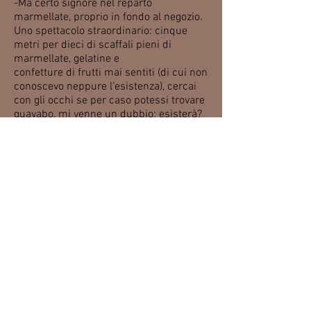
-Ma certo signore nel reparto
marmellate, proprio in fondo al negozio.
Uno spettacolo straordinario: cinque
metri per dieci di scaffali pieni di
marmellate, gelatine e
confetture di frutti mai sentiti (di cui non
conoscevo neppure l’esistenza), cercai
con gli occhi se per caso potessi trovare
guayabo, mi venne un dubbio: esisterà?
Esisteva e proprio in gelatina.
Il treno aveva solo tre vagoni ed era
praticamente vuoto, ma si fermava a
tutte le stazioni, cioè ogni trecento metri,
era un po’ noioso ma permetteva di
vedere il paesaggio con calma: casette
di periferia, casupole di periferia e
talvolta casoni di periferia.
Qualcuna malandata o addirittura
scalcinata altre decorate con pezzi di
piatti rotti, piastrelle rotte, bottiglie rotte,
ogni tanto con originalissimi Biancaneve
con o senza nani o con la venere del