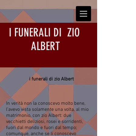
I FUNERALI DI ZIO
ALBERT
i funerali di zio Albert
In verità non la conoscevo molto bene,
l’avevo vista solamente una volta, al mio
matrimonio, con zio Albert: due
vecchietti deliziosi, rosei e sorridenti,
fuori dal mondo e fuori dal tempo;
comunque, anche se li conoscevo